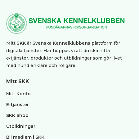
Övrigt
Tjänster
klubbar
Blanketter
/
Mitt SKK är Svenska Kennelklubbens plattform för
Kursmaterial
digitala tjänster. Här hoppas vi att du ska hitta
BPH
e‑tjänster, produkter och utbildningar som gör livet
Utbildning
med hund enklare och roligare.
Klubb
FAQ
Mitt SKK
Mitt Konto
E-tjänster
SKK Shop
Utbildningar
Bli medlem i SKK