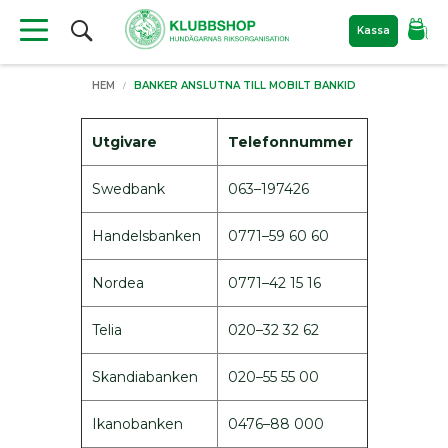
Sök
Kassa
Produkter
HEM
BANKER ANSLUTNA TILL MOBILT BANKID
Material
till
hundutställning
Utgivare
Telefonnummer
Nyheter
Swedbank
063–197426
Filtar
För
Handelsbanken
0771–59 60 60
hunden
Bajspåsar
Nordea
0771–42 15 16
Kylprodukter
Hundkoppel
Telia
020–32 32 62
Hundböcker
Skandiabanken
020–55 55 00
Bokrea
Hundutställning
Ikanobanken
0476–88 000
ID