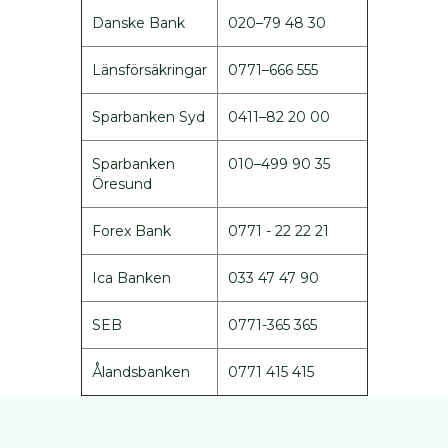
produkter
Danske Bank
020–79 48 30
Jaktprodukter
Länsförsäkringar
0771–666 555
Klubbmärken
Klubbprodukter
Sparbanken Syd
0411–82 20 00
Inteckningskort
Kläder
Sparbanken
010–499 90 35
Mjukishundar
Öresund
Regnprodukter
Forex Bank
0771 - 22 22 21
Stolar/vagnar
Väskor
Ica Banken
033 47 47 90
Trimväskor
Hundmotiv
SEB
0771-365 365
Ryggsäck
Ålandsbanken
0771 415 415
Midjeväskor
Kasse
REA