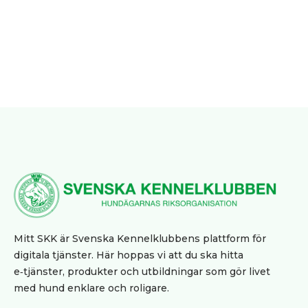
produkter
Jaktprodukter
Klubbmärken
Klubbprodukter
Inteckningskort
Kläder
Mjukishundar
Regnprodukter
Stolar/vagnar
Väskor
Trimväskor
Hundmotiv
Mitt SKK är Svenska Kennelklubbens plattform för
Ryggsäck
digitala tjänster. Här hoppas vi att du ska hitta
Midjeväskor
e‑tjänster, produkter och utbildningar som gör livet
Kasse
med hund enklare och roligare.
REA