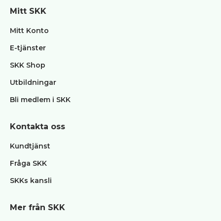
Mitt SKK
Övrigt
Tjänster
Mitt Konto
klubbar
E-tjänster
Blanketter
/
SKK Shop
Kursmaterial
Utbildningar
BPH
Bli medlem i SKK
Utbildning
Klubb
FAQ
Kontakta oss
Kundtjänst
Fråga SKK
SKKs kansli
Mer från SKK