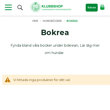
Sök
Kassa
Produkter
HEM
HUNDBÖCKER
BOKREA
Material
till
Bokrea
hundutställning
Nyheter
Fynda bland våra böcker under bokrean, Lär dig mer
Filtar
om hundar.
För
hunden
Bajspåsar
Kylprodukter
Vi hittade inga produkter för ditt val.
Hundkoppel
Hundböcker
Bokrea
Hundutställning
ID