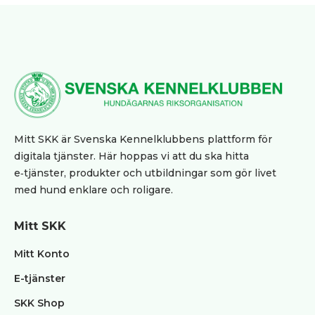
produkter
Jaktprodukter
Klubbmärken
Klubbprodukter
Inteckningskort
Kläder
Mjukishundar
Mitt SKK är Svenska Kennelklubbens plattform för
Regnprodukter
digitala tjänster. Här hoppas vi att du ska hitta
Stolar/vagnar
e‑tjänster, produkter och utbildningar som gör livet
med hund enklare och roligare.
Väskor
Trimväskor
Hundmotiv
Mitt SKK
Ryggsäck
Mitt Konto
Midjeväskor
E-tjänster
Kasse
SKK Shop
REA