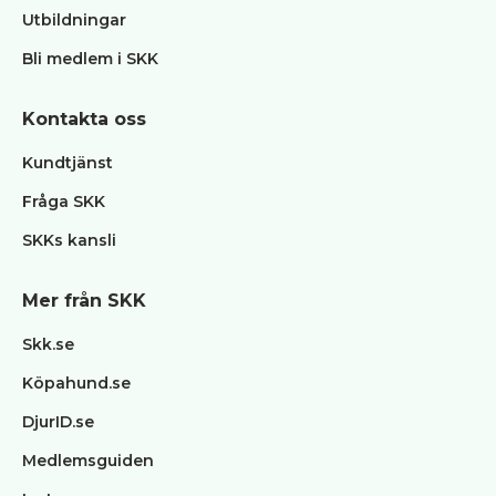
Utbildningar
Övrigt
Tjänster
Bli medlem i SKK
klubbar
Blanketter
Kontakta oss
/
Kursmaterial
Kundtjänst
BPH
Fråga SKK
Utbildning
SKKs kansli
Klubb
FAQ
Mer från SKK
Skk.se
Köpahund.se
DjurID.se
Medlemsguiden