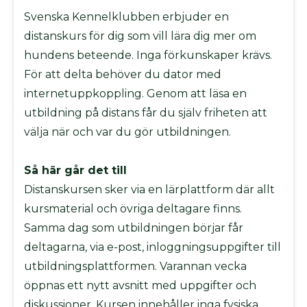
produkter
Svenska Kennelklubben erbjuder en
Jaktprodukter
distanskurs för dig som vill lära dig mer om
Klubbmärken
hundens beteende. Inga förkunskaper krävs.
Klubbprodukter
För att delta behöver du dator med
Inteckningskort
internetuppkoppling. Genom att läsa en
Kläder
utbildning på distans får du själv friheten att
Mjukishundar
välja när och var du gör utbildningen.
Regnprodukter
Stolar/vagnar
Så här går det till
Väskor
Distanskursen sker via en lärplattform där allt
Trimväskor
kursmaterial och övriga deltagare finns.
Hundmotiv
Samma dag som utbildningen börjar får
Ryggsäck
deltagarna, via e-post, inloggningsuppgifter till
Midjeväskor
utbildningsplattformen. Varannan vecka
Kasse
öppnas ett nytt avsnitt med uppgifter och
REA
diskussioner. Kursen innehåller inga fysiska