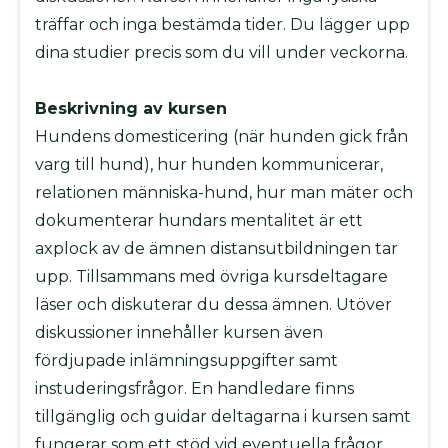
Övrigt
träffar och inga bestämda tider. Du lägger upp
dina studier precis som du vill under veckorna.
Tjänster
klubbar
Blanketter
Beskrivning av kursen
/
Hundens domesticering (när hunden gick från
Kursmaterial
varg till hund), hur hunden kommunicerar,
BPH
relationen människa-hund, hur man mäter och
Utbildning
dokumenterar hundars mentalitet är ett
Klubb
axplock av de ämnen distansutbildningen tar
FAQ
upp. Tillsammans med övriga kursdeltagare
läser och diskuterar du dessa ämnen. Utöver
diskussioner innehåller kursen även
fördjupade inlämningsuppgifter samt
instuderingsfrågor. En handledare finns
tillgänglig och guidar deltagarna i kursen samt
fungerar som ett stöd vid eventuella frågor