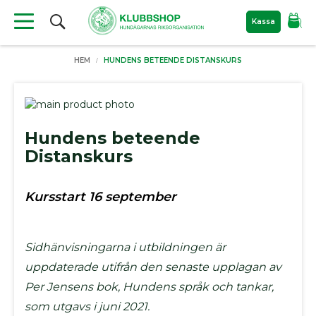
Sök
Kassa
Produkter
HEM
HUNDENS BETEENDE DISTANSKURS
Material
till
hundutställning
Skip
to
Skip
Nyheter
the
to
Hundens beteende
Filtar
end
the
Distanskurs
of
beginning
För
the
of
hunden
images
the
Bajspåsar
Kursstart 16 september
gallery
images
Kylprodukter
gallery
Hundkoppel
Sidhänvisningarna i utbildningen är
Hundböcker
uppdaterade utifrån den senaste upplagan av
Bokrea
Per Jensens bok, Hundens språk och tankar,
Hundutställning
som utgavs i juni 2021.
ID