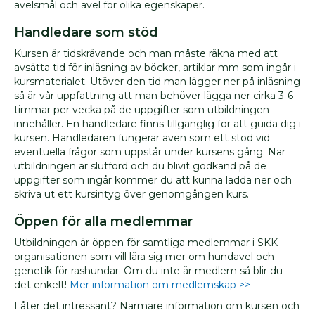
avelsmål och avel för olika egenskaper.
Handledare som stöd
Kursen är tidskrävande och man måste räkna med att
avsätta tid för inläsning av böcker, artiklar mm som ingår i
kursmaterialet. Utöver den tid man lägger ner på inläsning
så är vår uppfattning att man behöver lägga ner cirka 3-6
timmar per vecka på de uppgifter som utbildningen
innehåller. En handledare finns tillgänglig för att guida dig i
kursen. Handledaren fungerar även som ett stöd vid
eventuella frågor som uppstår under kursens gång. När
utbildningen är slutförd och du blivit godkänd på de
uppgifter som ingår kommer du att kunna ladda ner och
skriva ut ett kursintyg över genomgången kurs.
Öppen för alla medlemmar
Utbildningen är öppen för samtliga medlemmar i SKK-
organisationen som vill lära sig mer om hundavel och
genetik för rashundar. Om du inte är medlem så blir du
det enkelt!
Mer information om medlemskap >>
Låter det intressant? Närmare information om kursen och