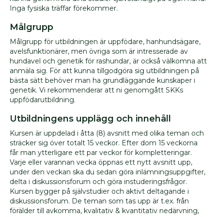
Inga fysiska träffar förekommer.
Övrigt
Tjänster
Målgrupp
klubbar
Målgrupp för utbildningen är uppfödare, hanhundsägare,
Blanketter
avelsfunktionärer, men övriga som är intresserade av
/
hundavel och genetik för rashundar, är också välkomna att
Kursmaterial
anmäla sig. För att kunna tillgodgöra sig utbildningen på
bästa sätt behöver man ha grundläggande kunskaper i
BPH
genetik. Vi rekommenderar att ni genomgått SKKs
Utbildning
uppfödarutbildning.
Klubb
Utbildningens upplägg och innehåll
FAQ
Kursen är uppdelad i åtta (8) avsnitt med olika teman och
sträcker sig över totalt 15 veckor. Efter dom 15 veckorna
får man ytterligare ett par veckor för kompletteringar.
Varje eller varannan vecka öppnas ett nytt avsnitt upp,
under den veckan ska du sedan göra inlämningsuppgifter,
delta i diskussionsforum och göra instuderingsfrågor.
Kursen bygger på självstudier och aktivt deltagande i
diskussionsforum. De teman som tas upp är t.ex. från
förälder till avkomma, kvalitativ & kvantitativ nedärvning,