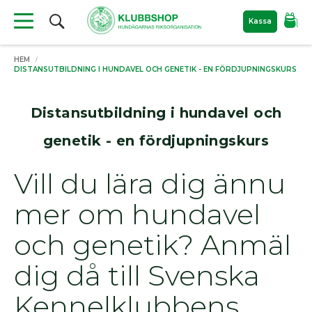
Sök
Kassa
Produkter
HEM
Material
DISTANSUTBILDNING I HUNDAVEL OCH GENETIK - EN FÖRDJUPNINGSKURS
till
hundutställning
Distansutbildning i hundavel och
Nyheter
Filtar
genetik - en fördjupningskurs
För
Vill du lära dig ännu
hunden
Bajspåsar
mer om hundavel
Kylprodukter
Hundkoppel
och genetik? Anmäl
Hundböcker
Bokrea
dig då till Svenska
Hundutställning
Kennelklubbens
ID