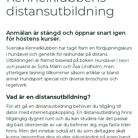
produkter
distansutbildning
Jaktprodukter
Klubbmärken
Klubbprodukter
Anmälan är stängd och öppnar snart igen
Inteckningskort
för höstens kurser.
Kläder
Svenska Kennelklubben har tagit fram en fördjupningskurs
i hundavel och genetik för rashundar på distans.
Mjukishundar
Utbildningen är främst baserad på boken
Hundavel i teori
Regnprodukter
och praktik
av Sofia Malm och Åsa Lindholm, men
ytterligare läsning tillkommer såsom artiklar ur bland
Stolar/vagnar
annat Hundsport special och diverse broschyrer och
Väskor
regelverk.
Trimväskor
Vad är en distansutbildning?
Hundmotiv
För att gå en distansutbildning behöver du tillgång till
Ryggsäck
dator med internetuppkoppling. En distansutbildning finns
Midjeväskor
tillgänglig dygnet runt och du kan studera när det passar
dig bäst oberoende av var du befinner dig, inga fasta tider
Kasse
finns. Men det innebär också att du som deltagare skall
REA
kunna genomföra dina studier självständigt på egen hand.