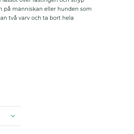
 lassot över fästingen och stryp
en på människan eller hunden som
an två varv och ta bort hela