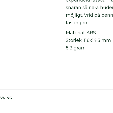
expandera lassot. Trä
snaran så nära hud
möjligt. Vrid på penn
fästingen.
Material: ABS
Storlek: 116x14,5 mm
8,3 gram
IVNING