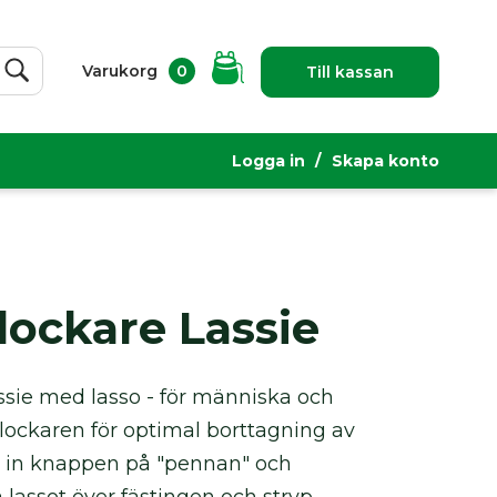
Varukorg
0
Till kassan
Sök
Logga in
Skapa konto
lockare Lassie
ssie med lasso - för människa och
lockaren för optimal borttagning av
ck in knappen på "pennan" och