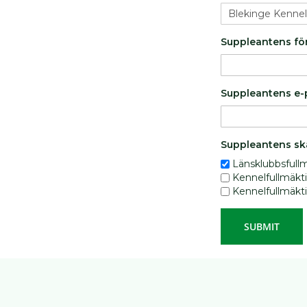
Hundböcker
Bokrea
Suppleantens f
Hundutställning
ID
produkter
Suppleantens e-
Jaktprodukter
Klubbmärken
Klubbprodukter
Suppleantens ska
Inteckningskort
Länsklubbsfull
Kennelfullmäkt
Kläder
Kennelfullmäkt
Mjukishundar
Regnprodukter
SUBMIT
Stolar/vagnar
Väskor
Trimväskor
Hundmotiv