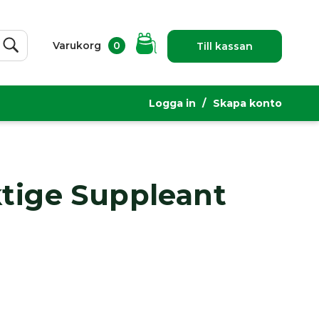
Varukorg
0
Till kassan
Sök
Logga in
Skapa konto
ktige Suppleant