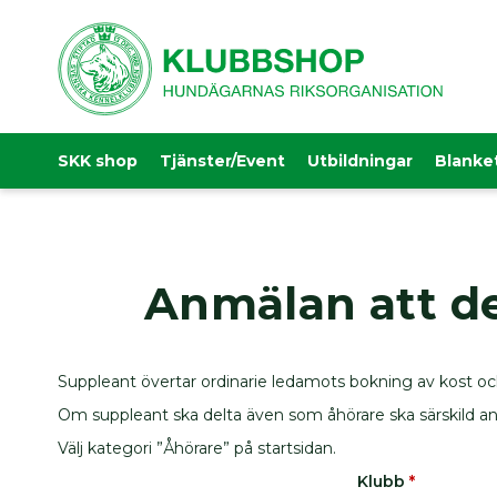
SKK shop
Tjänster/Event
Utbildningar
Blanke
Skip
to
Produkter
Content
Material
till
hundutställning
Anmälan att de
Nyheter
Filtar
För
Suppleant övertar ordinarie ledamots bokning av kost oc
hunden
Om suppleant ska delta även som åhörare ska särskild an
Bajspåsar
Välj kategori ”Åhörare” på startsidan.
Kylprodukter
Klubb
*
Hundkoppel