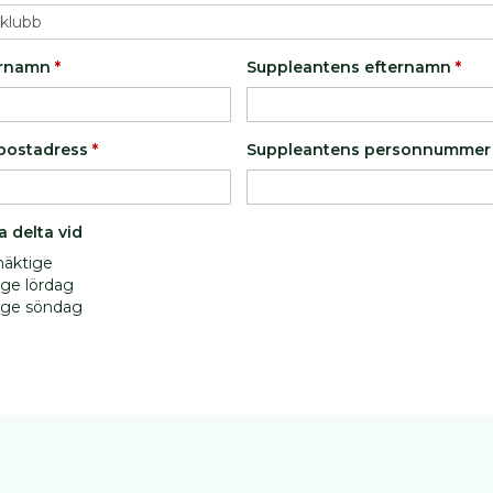
örnamn
*
Suppleantens efternamn
*
postadress
*
Suppleantens personnumme
 delta vid
mäktige
ige lördag
ige söndag