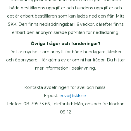
produkter
både beställarens uppgifter och hundens uppgifter och
Jaktprodukter
det är enbart beställaren som kan ladda ned den från Mitt
Klubbmärken
SKK. Den finns nedladdningsbar i 6 veckor, därefter finns
Klubbprodukter
enbart den anonymiserade pdf-filen för nedladdning.
Inteckningskort
Övriga frågor och funderingar?
Kläder
Det är mycket som är nytt för både hundägare, kliniker
Mjukishundar
och ögonlysare. Hör gärna av er om ni har frågor. Du hittar
Regnprodukter
mer information i beskrivning.
Stolar/vagnar
Väskor
Trimväskor
Kontakta avdelningen för avel och hälsa
Hundmotiv
E-post:
ecvo@skk.se
Ryggsäck
Telefon: 08-795 33 66, Telefontid: Mån, ons och fre klockan
Midjeväskor
09-12
Kasse
REA