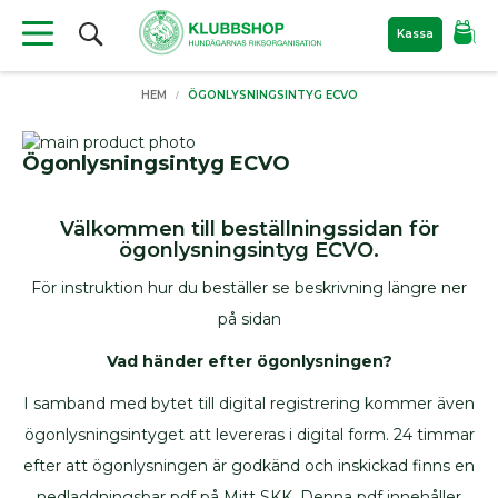
Sök
Kassa
Produkter
HEM
ÖGONLYSNINGSINTYG ECVO
Material
till
Skip
hundutställning
Ögonlysningsintyg ECVO
to
Skip
the
to
Nyheter
end
the
Filtar
Välkommen till beställningssidan för
of
beginning
ögonlysningsintyg ECVO.
the
of
För
images
the
hunden
För instruktion hur du beställer se beskrivning längre ner
gallery
images
Bajspåsar
gallery
på sidan
Kylprodukter
Vad händer efter ögonlysningen?
Hundkoppel
Hundböcker
I samband med bytet till digital registrering kommer även
Bokrea
ögonlysningsintyget att levereras i digital form. 24 timmar
Hundutställning
efter att ögonlysningen är godkänd och inskickad finns en
ID
nedladdningsbar pdf på Mitt SKK. Denna pdf innehåller