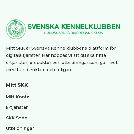
produkter
Jaktprodukter
Klubbmärken
Klubbprodukter
Inteckningskort
Kläder
Mitt SKK är Svenska Kennelklubbens plattform för
Mjukishundar
digitala tjänster. Här hoppas vi att du ska hitta
e‑tjänster, produkter och utbildningar som gör livet
Regnprodukter
med hund enklare och roligare.
Stolar/vagnar
Väskor
Mitt SKK
Trimväskor
Hundmotiv
Mitt Konto
Ryggsäck
E-tjänster
Midjeväskor
SKK Shop
Kasse
Utbildningar
REA