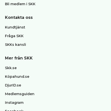
Bli medlem i SKK
Övrigt
Tjänster
Kontakta oss
klubbar
Blanketter
Kundtjänst
/
Kursmaterial
Fråga SKK
BPH
SKKs kansli
Utbildning
Klubb
Mer från SKK
FAQ
Skk.se
Köpahund.se
DjurID.se
Medlemsguiden
Instagram