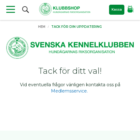
Sök
Kassa
Produkter
HEM
TACK FÖR DIN UPPDATERING
Material
till
hundutställning
Nyheter
Filtar
Tack för ditt val!
För
hunden
Bajspåsar
Vid eventuella frågor vänligen kontakta oss på
Medlemsservice.
Kylprodukter
Hundkoppel
Hundböcker
Bokrea
Hundutställning
ID