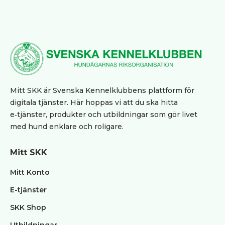
Övrigt
Tjänster
klubbar
Blanketter
/
Kursmaterial
BPH
Mitt SKK är Svenska Kennelklubbens plattform för
Utbildning
digitala tjänster. Här hoppas vi att du ska hitta
Klubb
e‑tjänster, produkter och utbildningar som gör livet
med hund enklare och roligare.
FAQ
Mitt SKK
Mitt Konto
E-tjänster
SKK Shop