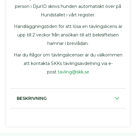
produkter
person i DjurID skrivs hunden automatiskt över på
Jaktprodukter
Hundstallet i vårt register.
Klubbmärken
Handläggningstiden för att lösa en tävlingslicens är
Klubbprodukter
upp till 2 veckor från ansökan till att bekräftelsen
Inteckningskort
hamnar i brevlådan.
Kläder
Mjukishundar
Har du frågor om tävlingslicenser är du välkommen
att kontakta SKKs tävlingsavdelning via e-
Regnprodukter
post
tavling@skk.se
Stolar/vagnar
Väskor
Trimväskor
Hundmotiv
BESKRIVNING
Ryggsäck
Midjeväskor
Kasse
REA