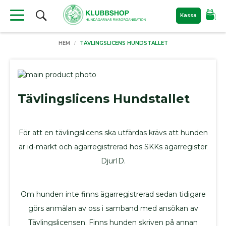
Sök
Kassa
Produkter
HEM
TÄVLINGSLICENS HUNDSTALLET
Material
till
hundutställning
Skip
to
Skip
Nyheter
the
to
Tävlingslicens Hundstallet
Filtar
end
the
of
beginning
För
the
of
hunden
För att en tävlingslicens ska utfärdas krävs att hunden
images
the
Bajspåsar
gallery
images
är id-märkt och ägarregistrerad hos SKKs ägarregister
Kylprodukter
gallery
DjurID.
Hundkoppel
Hundböcker
Bokrea
Om hunden inte finns ägarregistrerad sedan tidigare
Hundutställning
görs anmälan av oss i samband med ansökan av
ID
Tävlingslicensen. Finns hunden skriven på annan