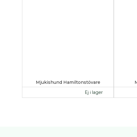
Ryggsäck
Midjeväskor
Kasse
REA
Övrigt
Tjänster
klubbar
Blanketter
/
Kursmaterial
Mjukishund Hamiltonstövare
BPH
Ej i lager
Utbildning
Klubb
FAQ