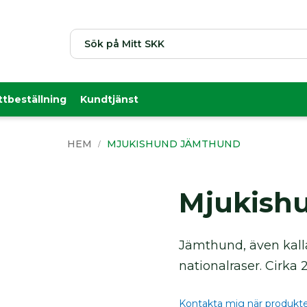
Sök
ttbeställning
Kundtjänst
HEM
MJUKISHUND JÄMTHUND
Mjukish
Jämthund, även kall
nationalraser. Cirka 
Kontakta mig när produkten