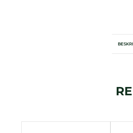
Hundböcker
Bokrea
Hundutställning
ID
produkter
BESKR
Jaktprodukter
Klubbmärken
Klubbprodukter
Inteckningskort
Kläder
Mjukishundar
RE
Regnprodukter
Stolar/vagnar
Väskor
Trimväskor
Hundmotiv