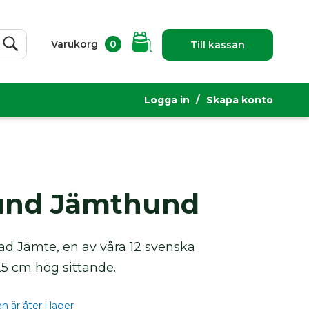
Varukorg
0
Till kassan
Sök
Logga in
Skapa konto
und Jämthund
ad Jämte, en av våra 12 svenska
25 cm hög sittande.
 är åter i lager