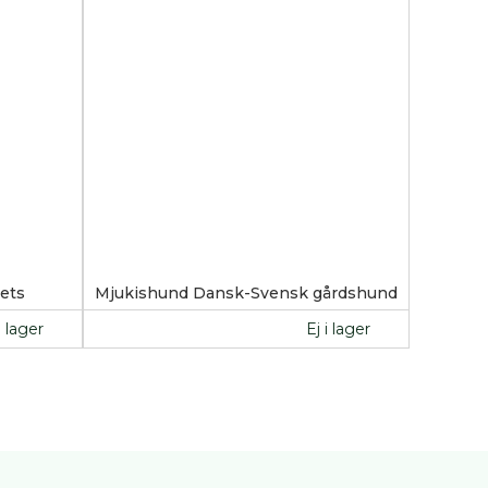
ets
Mjukishund Dansk-Svensk gårdshund
i lager
Ej i lager