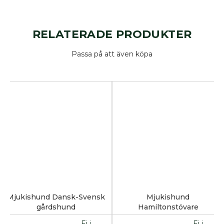
produkter
Jaktprodukter
RELATERADE PRODUKTER
Klubbmärken
Klubbprodukter
Passa på att även köpa
Inteckningskort
Kläder
Mjukishundar
Regnprodukter
Stolar/vagnar
Väskor
Trimväskor
Hundmotiv
Ryggsäck
Midjeväskor
Mjukishund Dansk-Svensk
Mjukishund
Kasse
gårdshund
Hamiltonstövare
REA
Ej i
Ej i