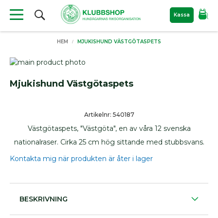
Sök
Kassa
Produkter
HEM
MJUKISHUND VÄSTGÖTASPETS
Material
till
Skip
hundutställning
to
Skip
the
to
Nyheter
Mjukishund Västgötaspets
end
the
Filtar
of
beginning
the
of
För
Artikelnr: 540187
images
the
hunden
Västgötaspets, "Västgöta", en av våra 12 svenska
gallery
images
Bajspåsar
gallery
nationalraser. Cirka 25 cm hög sittande med stubbsvans.
Kylprodukter
Kontakta mig när produkten är åter i lager
Hundkoppel
Hundböcker
Bokrea
Hundutställning
BESKRIVNING
ID