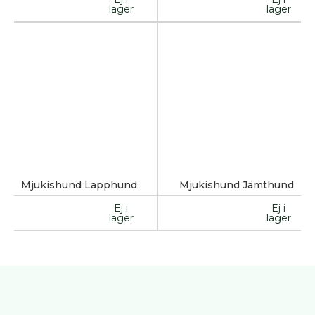
lager
lager
Övrigt
Tjänster
klubbar
Blanketter
/
Kursmaterial
BPH
Utbildning
Klubb
FAQ
Mjukishund Lapphund
Mjukishund Jämthund
Ej i
Ej i
lager
lager